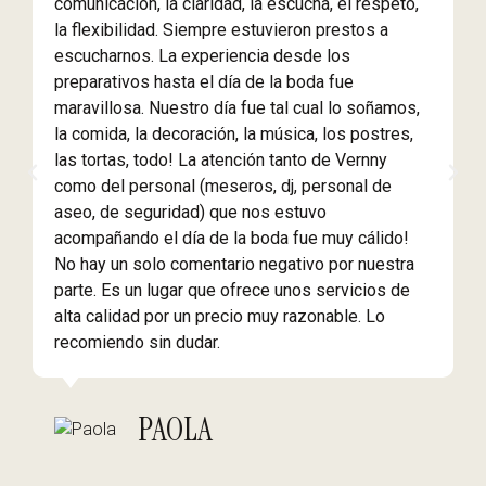
comunicación, la claridad, la escucha, el respeto,
e
la flexibilidad. Siempre estuvieron prestos a
g
escucharnos. La experiencia desde los
r
preparativos hasta el día de la boda fue
d
maravillosa. Nuestro día fue tal cual lo soñamos,
v
la comida, la decoración, la música, los postres,
s
las tortas, todo! La atención tanto de Vernny
p
como del personal (meseros, dj, personal de
l
aseo, de seguridad) que nos estuvo
d
acompañando el día de la boda fue muy cálido!
e
No hay un solo comentario negativo por nuestra
E
parte. Es un lugar que ofrece unos servicios de
r
alta calidad por un precio muy razonable. Lo
t
recomiendo sin dudar.
r
p
PAOLA