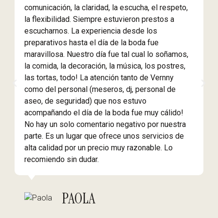
comunicación, la claridad, la escucha, el respeto,
e
la flexibilidad. Siempre estuvieron prestos a
g
escucharnos. La experiencia desde los
r
preparativos hasta el día de la boda fue
d
maravillosa. Nuestro día fue tal cual lo soñamos,
v
la comida, la decoración, la música, los postres,
s
las tortas, todo! La atención tanto de Vernny
p
como del personal (meseros, dj, personal de
l
aseo, de seguridad) que nos estuvo
d
acompañando el día de la boda fue muy cálido!
e
No hay un solo comentario negativo por nuestra
E
parte. Es un lugar que ofrece unos servicios de
r
alta calidad por un precio muy razonable. Lo
t
recomiendo sin dudar.
r
p
PAOLA